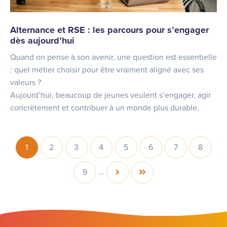
Alternance et RSE : les parcours pour s’engager
dès aujourd’hui
Quand on pense à son avenir, une question est essentielle
: quel métier choisir pour être vraiment aligné avec ses
valeurs ?
Aujourd’hui, beaucoup de jeunes veulent s’engager, agir
concrètement et contribuer à un monde plus durable.
Pagination
1
2
3
4
5
6
7
8
Page
Page
Page
Page
Page
Page
Page
Page
courante
…
9
Page
Page
Dernière
suivante
page