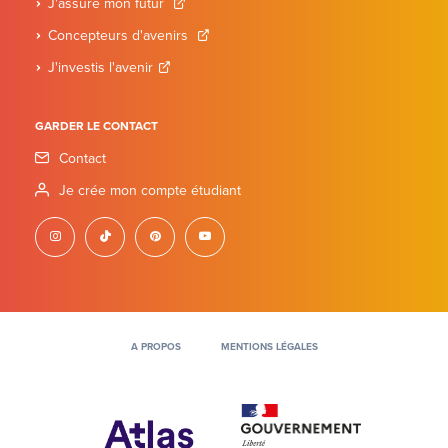
J'assure mon futur
Concepteurs d'avenirs
J'investis l'avenir
GARDER LE CONTACT
Contact
Je crée mon compte étudiant
instagram
tiktok
pinterest
youtube
A PROPOS
MENTIONS LÉGALES