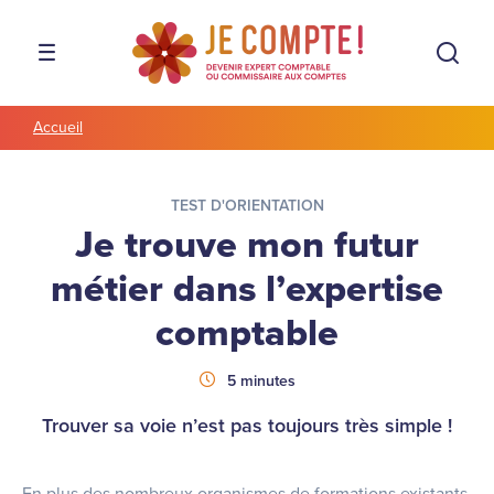
Aller à la navigation
Aller au contenu
Rech
MENU
Accueil
TEST D'ORIENTATION
Je trouve mon futur
métier dans l’expertise
comptable
Durée
5 minutes
Trouver sa voie n’est pas toujours très simple !