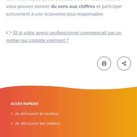
vous pouvez donner
du sens aux chiffres
et participer
activement à une économie plus responsable.
👉
Et si votre avenir professionnel commençait par un
métier qui compte vraiment ?
Imprimer cette 
Partag
ACCÈS RAPIDES
Je découvre le secteur
Je découvre les métiers