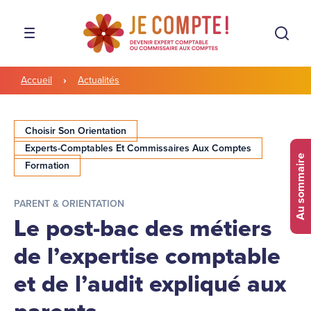
Aller à la navigation
Aller au contenu
Rech
MENU
Accueil
Actualités
Choisir Son Orientation
Experts-Comptables Et Commissaires Aux Comptes
Au sommaire
Formation
PARENT & ORIENTATION
Le post-bac des métiers
de l’expertise comptable
et de l’audit expliqué aux