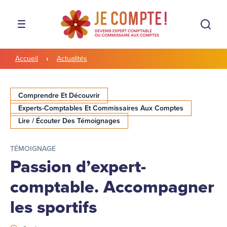
Aller à la navigation
Aller au contenu
Rech
MENU
Accueil
Actualités
Comprendre Et Découvrir
Experts-Comptables Et Commissaires Aux Comptes
Lire / Écouter Des Témoignages
TÉMOIGNAGE
Passion d’expert-
comptable. Accompagner
les sportifs