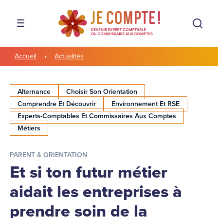
Aller à la navigation
Aller au contenu
Rech
MENU
Accueil
Actualités
Alternance
Choisir Son Orientation
Comprendre Et Découvrir
Environnement Et RSE
Experts-Comptables Et Commissaires Aux Comptes
Métiers
PARENT & ORIENTATION
Et si ton futur métier
aidait les entreprises à
prendre soin de la