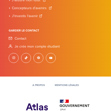
J'assure mon futur
Concepteurs d'avenirs
J'investis l'avenir
GARDER LE CONTACT
Contact
Je crée mon compte étudiant
instagram
tiktok
pinterest
youtube
A PROPOS
MENTIONS LÉGALES