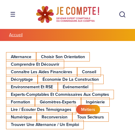
Aller à la navigation
Aller au contenu
Rech
MENU
Accueil
Alternance
Choisir Son Orientation
Comprendre Et Découvrir
Connaître Les Aides Financières
Conseil
Décryptage
Économie De La Construction
Environnement Et RSE
Événementiel
Experts-Comptables Et Commissaires Aux Comptes
Formation
Géomètres-Experts
Ingénierie
Lire / Écouter Des Témoignages
Métiers
Numérique
Reconversion
Tous Secteurs
Trouver Une Alternance / Un Emploi