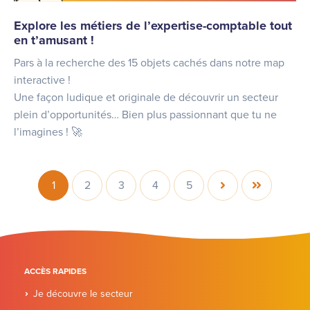
Explore les métiers de l’expertise-comptable tout
en t’amusant !
Pars à la recherche des 15 objets cachés dans notre map
interactive !
Une façon ludique et originale de découvrir un secteur
plein d’opportunités… Bien plus passionnant que tu ne
l’imagines ! 🚀
Pagination
1
2
3
4
5
Page
Page
Page
Page
Page
Page
Dernière
courante
suivante
page
ACCÈS RAPIDES
Je découvre le secteur